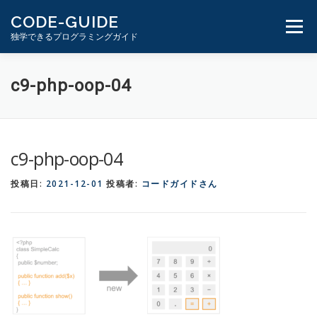
コ
CODE-GUIDE
ン
メニュ
独学できるプログラミングガイド
テ
ン
ツ
１分動画とテキスト
PHP学習ガイド
c9-php-oop-04
へ
ス
キ
ッ
c9-php-oop-04
プ
投稿日:
2021-12-01
投稿者:
コードガイドさん