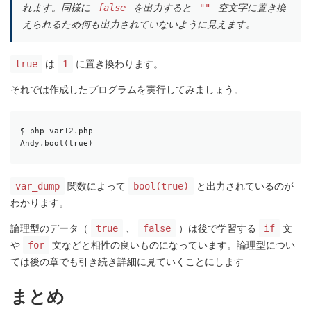
れます。同様に
を出力すると
空文字に置き換
false
""
えられるため何も出力されていないように見えます。
は
に置き換わります。
true
1
それでは作成したプログラムを実行してみましょう。
$ php var12.php

Andy,bool(true)
関数によって
と出力されているのが
var_dump
bool(true)
わかります。
論理型のデータ（
、
）は後で学習する
文
true
false
if
や
文などと相性の良いものになっています。論理型につい
for
ては後の章でも引き続き詳細に見ていくことにします
まとめ