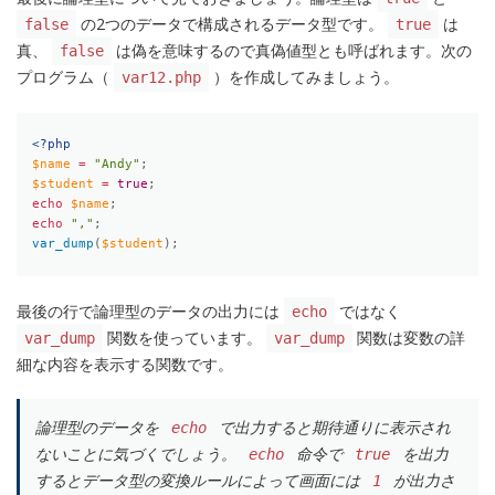
の2つのデータで構成されるデータ型です。
は
false
true
真、
は偽を意味するので真偽値型とも呼ばれます。次の
false
プログラム（
）を作成してみましょう。
var12.php
<?php
$name
=
"Andy"
;
$student
=
true
;
echo
$name
;
echo
","
;
var_dump
(
$student
)
;
最後の行で論理型のデータの出力には
ではなく
echo
関数を使っています。
関数は変数の詳
var_dump
var_dump
細な内容を表示する関数です。
論理型のデータを
で出力すると期待通りに表示され
echo
ないことに気づくでしょう。
命令で
を出力
echo
true
するとデータ型の変換ルールによって画面には
が出力さ
1