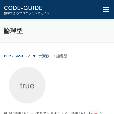
コ
CODE-GUIDE
ン
メニュ
独学できるプログラミングガイド
テ
ン
ツ
１分動画とテキスト
PHP学習ガイド
論理型
へ
ス
キ
ッ
プ
PHP - BASIC
-
2. PHPの変数
- 9. 論理型
最後に論理型について見ておきましょう。論理型は
と
true