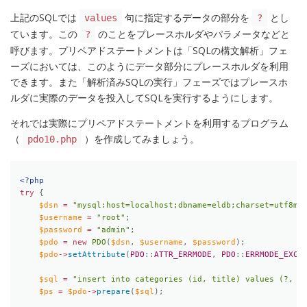
上記のSQLでは
句に指定するデータの部分を
とし
values
?
ています。この
のことをプレースホルダやパラメータなどと
?
呼びます。プリペアドステートメントは「SQLの構文解析」フェ
ーズにおいては、このようにデータ部分にプレースホルダを利用
できます。また「解析済みSQLの実行」フェーズではプレースホ
ルダに実際のデータを投入してSQLを実行するようにします。
それでは実際にプリペアドステートメントを利用するプログラム
（
）を作成してみましょう。
pdo10.php
<?php
try
{
$dsn
=
"mysql:host=localhost;dbname=eldb;charset=utf8mb
$username
=
"root"
;
$password
=
"admin"
;
$pdo
=
new
PDO
(
$dsn
,
$username
,
$password
)
;
$pdo
-
>
setAttribute
(
PDO
:
:
ATTR_ERRMODE
,
PDO
:
:
ERRMODE_EXCE
$sql
=
"insert into categories (id, title) values (?, ?
$ps
=
$pdo
-
>
prepare
(
$sql
)
;