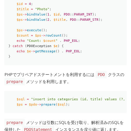
$id
=
4
;
$title
=
"Photo"
;
$ps
-
>
bindValue
(
1
,
$id
,
PDO
:
:
PARAM_INT
)
;
$ps
-
>
bindValue
(
2
,
$title
,
PDO
:
:
PARAM_STR
)
;
$ps
-
>
execute
(
)
;
$count
=
$ps
-
>
rowCount
(
)
;
echo
"Count: 
$count
"
.
PHP_EOL
;
}
catch
(
PDOException 
$e
)
{
echo
$e
-
>
getMessage
(
)
.
PHP_EOL
;
}
PHPでプリペアドステートメントを利用するには
クラスの
PDO
メソッドを利用します。
prepare
$sql
=
"insert into categories (id, title) values (?, ?
$ps
=
$pdo
-
>
prepare
(
$sql
)
;
メソッドは引数にSQLを受け取り、解析済みのSQLを
prepare
保持した
インスタンスを戻り値に返します。
PDOStatement