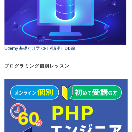
Udemy 基礎だけ学ぶPHP講座ⅡDB編
プログラミング個別レッスン