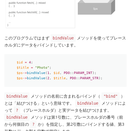
このプログラムではまず
メソッドを使ってプレース
bindValue
ホルダにデータをバインドしています。
$id
=
4
;
$title
=
"Photo"
;
$ps
-
>
bindValue
(
1
,
$id
,
PDO
:
:
PARAM_INT
)
;
$ps
-
>
bindValue
(
2
,
$title
,
PDO
:
:
PARAM_STR
)
;
メソッドの名前に含まれるバインド（
）
bindValue
"bind"
とは「結びつける」という意味です。
メソッドによ
bindValue
って
（プレースホルダ）と実データを結びつけます。
?
メソッドは第1引数に、プレースホルダの番号（前
bindValue
から何個目の
か）を指定し、第2引数にバインドする値、第3
?