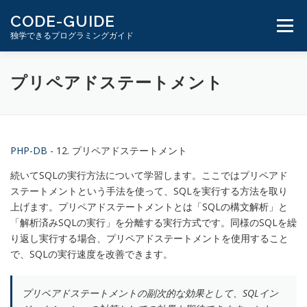
コ
CODE-GUIDE
ン
メニュ
独学できるプログラミングガイド
テ
ン
ツ
１分動画とテキスト
PHP学習ガイド
プリペアドステートメント
へ
ス
キ
ッ
プ
PHP-DB
- 12. プリペアドステートメント
続いてSQLの実行方法について学習します。ここではプリペアド
ステートメントという手法を使って、SQLを実行する方法を取り
上げます。プリペアドステートメントとは「SQLの構文解析」と
「解析済みSQLの実行」を分離する実行方式です。同様のSQLを繰
り返し実行する場合、プリペアドステートメントを使用すること
で、SQLの実行速度を改善できます。
プリペアドステートメントの副次的な効果として、SQLイン