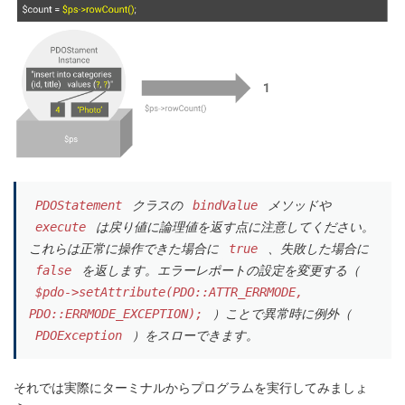
クラスの
メソッドや
PDOStatement
bindValue
は戻り値に論理値を返す点に注意してください。
execute
これらは正常に操作できた場合に
、失敗した場合に
true
を返します。エラーレポートの設定を変更する（
false
$pdo->setAttribute(PDO::ATTR_ERRMODE,
）ことで異常時に例外（
PDO::ERRMODE_EXCEPTION);
）をスローできます。
PDOException
それでは実際にターミナルからプログラムを実行してみましょ