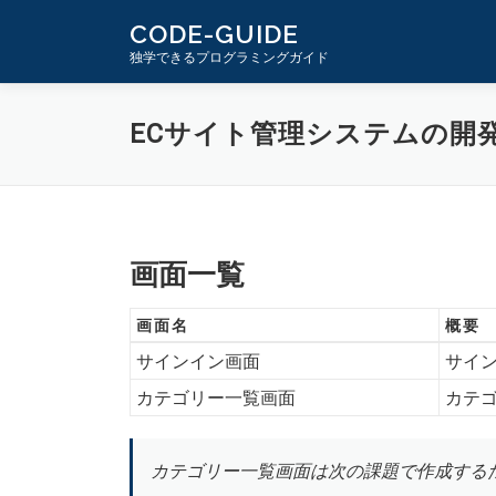
コ
CODE-GUIDE
ン
独学できるプログラミングガイド
テ
ン
ECサイト管理システムの開発 
ツ
へ
ス
キ
ッ
画面一覧
プ
画面名
概要
サインイン画面
サイ
カテゴリー一覧画面
カテ
カテゴリー一覧画面は次の課題で作成する