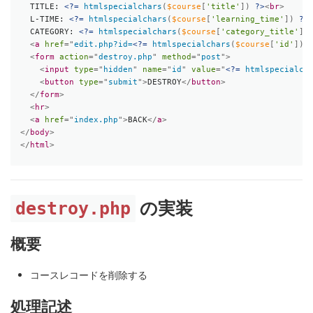
  TITLE: 
<?=
htmlspecialchars
(
$course
[
'title'
]
)
?>
<
br
>
  L-TIME: 
<?=
htmlspecialchars
(
$course
[
'learning_time'
]
)
?>
  CATEGORY: 
<?=
htmlspecialchars
(
$course
[
'category_title'
]
)
<
a
href
=
"
edit.php?id=
<?=
htmlspecialchars
(
$course
[
'id'
]
)
<
form
action
=
"
destroy.php
"
method
=
"
post
"
>
<
input
type
=
"
hidden
"
name
=
"
id
"
value
=
"
<?=
htmlspecialch
<
button
type
=
"
submit
"
>
DESTROY
</
button
>
</
form
>
<
hr
>
<
a
href
=
"
index.php
"
>
BACK
</
a
>
</
body
>
</
html
>
destroy.php
の実装
概要
コースレコードを削除する
処理記述