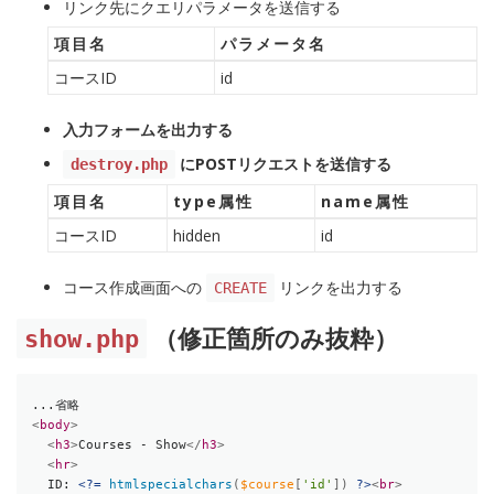
リンク先にクエリパラメータを送信する
項目名
パラメータ名
コースID
id
入力フォームを出力する
にPOSTリクエストを送信する
destroy.php
項目名
type属性
name属性
コースID
hidden
id
コース作成画面への
リンクを出力する
CREATE
show.php
（修正箇所のみ抜粋）
<
body
>
<
h3
>
Courses - Show
</
h3
>
<
hr
>
  ID: 
<?=
htmlspecialchars
(
$course
[
'id'
]
)
?>
<
br
>