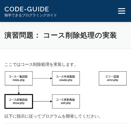
コ
CODE-GUIDE
ン
メニュ
独学できるプログラミングガイド
テ
ン
ツ
１分動画とテキスト
PHP学習ガイド
演習問題： コース削除処理の実装
へ
ス
キ
ッ
プ
ここではコース削除処理を実装します。
以下に指示に従ってプログラムを開発してください。