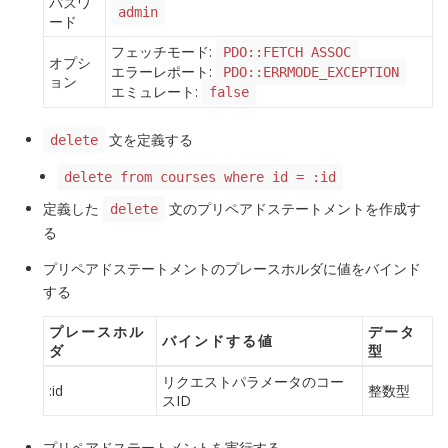
パスワ
admin
ード
フェッチモード:
PDO::FETCH_ASSOC
オプシ
エラーレポート:
PDO::ERRMODE_EXCEPTION
ョン
エミュレート:
false
文を定義する
delete
delete from courses where id = :id
定義した
文のプリペアドステートメントを作成す
delete
る
プリペアドステートメントのプレースホルダに値をバインド
する
プレースホル
データ
バインドする値
ダ
型
リクエストパラメータのコー
:id
整数型
スID
プリペアドステートメントを実行する