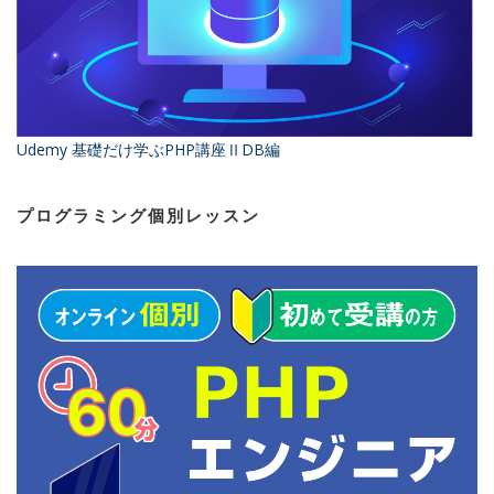
Udemy 基礎だけ学ぶPHP講座ⅡDB編
プログラミング個別レッスン