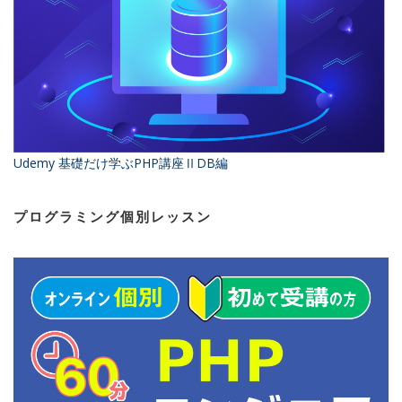
Udemy 基礎だけ学ぶPHP講座ⅡDB編
プログラミング個別レッスン