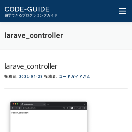
コ
CODE-GUIDE
ン
メニュ
独学できるプログラミングガイド
テ
ン
ツ
１分動画とテキスト
PHP学習ガイド
larave_controller
へ
ス
キ
ッ
larave_controller
プ
投稿日:
2022-01-28
投稿者:
コードガイドさん