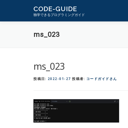
コ
CODE-GUIDE
ン
独学できるプログラミングガイド
テ
ン
ms_023
ツ
へ
ス
キ
ms_023
ッ
プ
投稿日:
2022-01-27
投稿者:
コードガイドさん