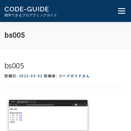
コ
CODE-GUIDE
ン
メニュ
独学できるプログラミングガイド
テ
ン
ツ
１分動画とテキスト
PHP学習ガイド
bs005
へ
ス
キ
ッ
bs005
プ
投稿日:
2022-03-02
投稿者:
コードガイドさん