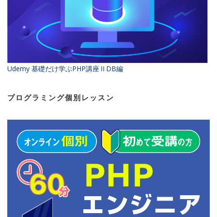
Udemy 基礎だけ学ぶPHP講座ⅡDB編
プログラミング個別レッスン