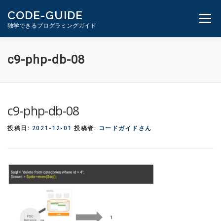
コ
CODE-GUIDE
ン
メニュ
独学できるプログラミングガイド
テ
ン
ツ
１分動画とテキスト
PHP学習ガイド
c9-php-db-08
へ
ス
キ
ッ
c9-php-db-08
プ
投稿日:
2021-12-01
投稿者:
コードガイドさん