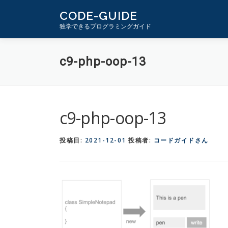
コ
CODE-GUIDE
ン
独学できるプログラミングガイド
テ
ン
c9-php-oop-13
ツ
へ
ス
キ
c9-php-oop-13
ッ
プ
投稿日:
2021-12-01
投稿者:
コードガイドさん