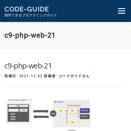
コ
CODE-GUIDE
ン
メニュ
独学できるプログラミングガイド
テ
ン
ツ
１分動画とテキスト
PHP学習ガイド
c9-php-web-21
へ
ス
キ
ッ
c9-php-web-21
プ
投稿日:
2021-12-03
投稿者:
コードガイドさん