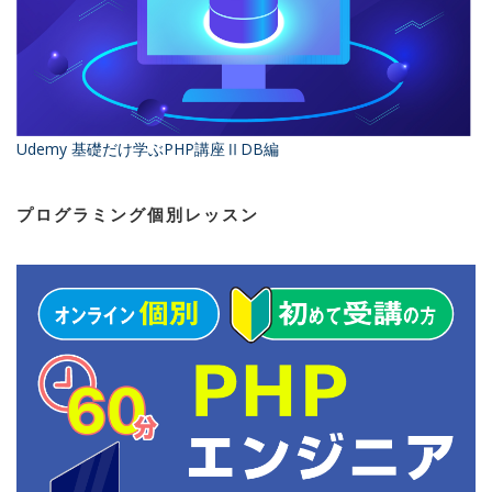
Udemy 基礎だけ学ぶPHP講座ⅡDB編
プログラミング個別レッスン