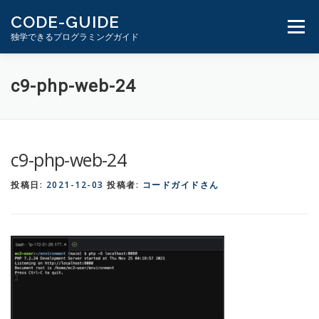
コ
CODE-GUIDE
ン
メニュ
独学できるプログラミングガイド
テ
ン
ツ
１分動画とテキスト
PHP学習ガイド
c9-php-web-24
へ
ス
キ
ッ
c9-php-web-24
プ
投稿日:
2021-12-03
投稿者:
コードガイドさん