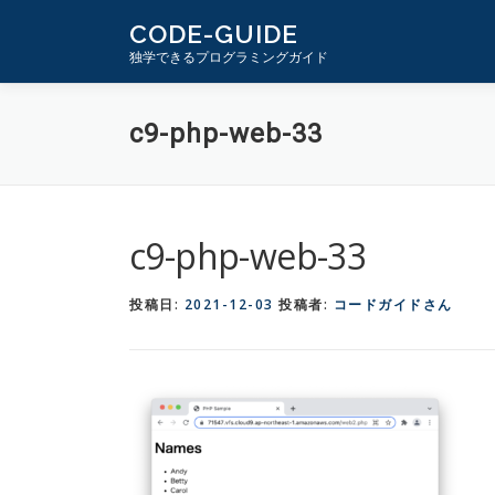
コ
CODE-GUIDE
ン
独学できるプログラミングガイド
テ
ン
c9-php-web-33
ツ
へ
ス
キ
c9-php-web-33
ッ
プ
投稿日:
2021-12-03
投稿者:
コードガイドさん