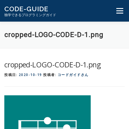
コ
CODE-GUIDE
ン
メニュ
独学できるプログラミングガイド
テ
ン
ツ
１分動画とテキスト
PHP学習ガイド
cropped-LOGO-CODE-D-1.png
へ
ス
キ
ッ
cropped-LOGO-CODE-D-1.png
プ
投稿日:
2020-10-19
投稿者:
コードガイドさん