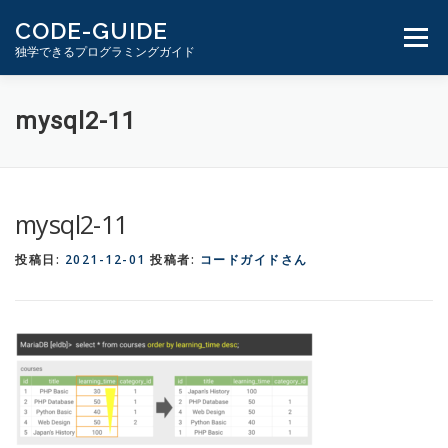
コ
CODE-GUIDE
ン
メニュ
独学できるプログラミングガイド
テ
ン
ツ
１分動画とテキスト
PHP学習ガイド
mysql2-11
へ
ス
キ
ッ
mysql2-11
プ
投稿日:
2021-12-01
投稿者:
コードガイドさん