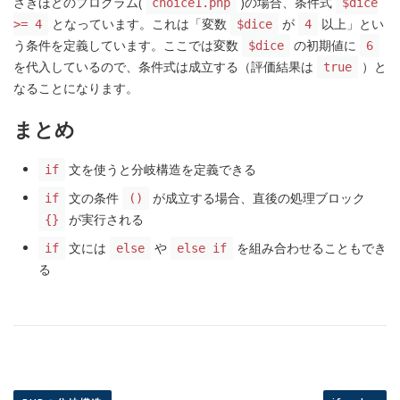
さきほどのプログラム(
)の場合、条件式
choice1.php
$dice
となっています。これは「変数
が
以上」とい
>= 4
$dice
4
う条件を定義しています。ここでは変数
の初期値に
$dice
6
を代入しているので、条件式は成立する（評価結果は
）と
true
なることになります。
まとめ
文を使うと分岐構造を定義できる
if
文の条件
が成立する場合、直後の処理ブロック
if
()
が実行される
{}
文には
や
を組み合わせることもでき
if
else
else if
る