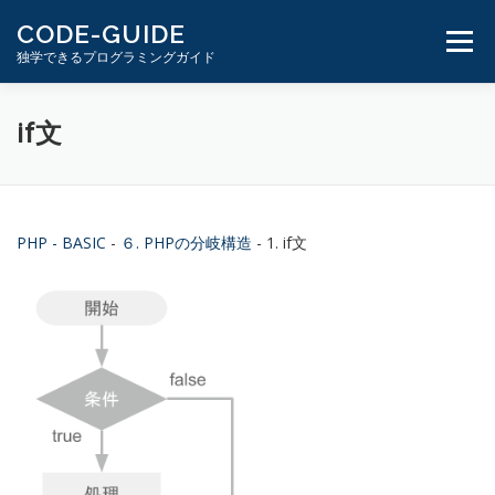
コ
CODE-GUIDE
ン
メニュ
独学できるプログラミングガイド
テ
ン
ツ
１分動画とテキスト
PHP学習ガイド
if文
へ
ス
キ
ッ
プ
PHP - BASIC
-
６. PHPの分岐構造
- 1. if文