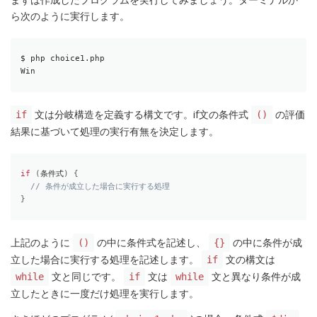
ら次のように実行します。
$ php choice1.php

Win
文は分岐構造を定義する構文です。if文の条件式
の評価
if
()
結果に基づいて処理の実行有無を決定します。
if
(
条件式
)
{
// 条件が成立した場合に実行する処理
}
上記のように
の中に条件式を記述し、
の中に条件が成
()
{}
立した場合に実行する処理を記述します。
文の構文は
if
文と同じです。
文は
文と異なり条件が成
while
if
while
立したときに一度だけ処理を実行します。