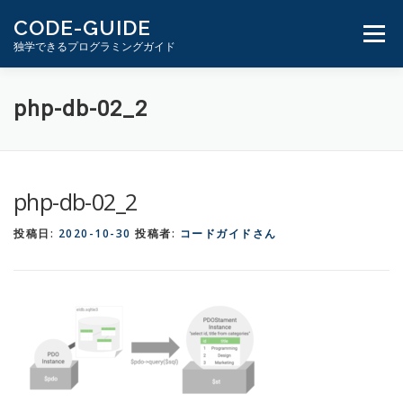
コ
CODE-GUIDE
ン
メニュ
独学できるプログラミングガイド
テ
ン
ツ
１分動画とテキスト
PHP学習ガイド
php-db-02_2
へ
ス
キ
ッ
php-db-02_2
プ
投稿日:
2020-10-30
投稿者:
コードガイドさん