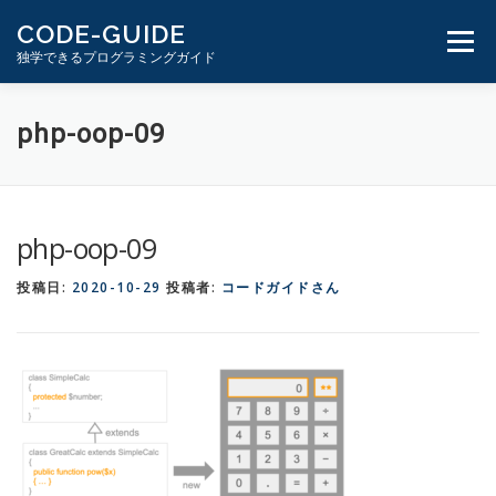
コ
CODE-GUIDE
ン
メニュ
独学できるプログラミングガイド
テ
ン
ツ
１分動画とテキスト
PHP学習ガイド
php-oop-09
へ
ス
キ
ッ
php-oop-09
プ
投稿日:
2020-10-29
投稿者:
コードガイドさん