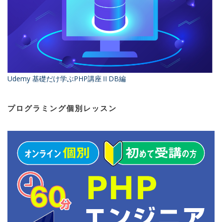
Udemy 基礎だけ学ぶPHP講座ⅡDB編
プログラミング個別レッスン