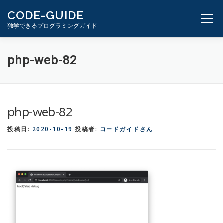
コ
CODE-GUIDE
ン
メニュ
独学できるプログラミングガイド
テ
ン
ツ
１分動画とテキスト
PHP学習ガイド
php-web-82
へ
ス
キ
ッ
php-web-82
プ
投稿日:
2020-10-19
投稿者:
コードガイドさん