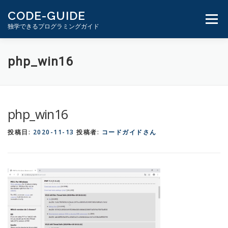
コ
CODE-GUIDE
ン
メニュ
独学できるプログラミングガイド
テ
ン
ツ
１分動画とテキスト
PHP学習ガイド
php_win16
へ
ス
キ
ッ
php_win16
プ
投稿日:
2020-11-13
投稿者:
コードガイドさん