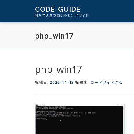
コ
CODE-GUIDE
ン
独学できるプログラミングガイド
テ
ン
php_win17
ツ
へ
ス
キ
php_win17
ッ
プ
投稿日:
2020-11-13
投稿者:
コードガイドさん