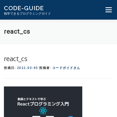
コ
CODE-GUIDE
ン
メニュ
独学できるプログラミングガイド
テ
ン
ツ
１分動画とテキスト
PHP学習ガイド
react_cs
へ
ス
キ
ッ
react_cs
プ
投稿日:
2022-03-05
投稿者:
コードガイドさん